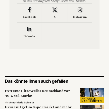
zu den wichtigsten Ereignissen und Trends.
Facebook
X
Instagram
LinkedIn
Das könnte Ihnen auch gefallen
Extreme Hitzewelle: Deutschland vor
40-Grad-Marke
AKTUELLE
NACHRICHTEN
Von
Anna-Marie Schmidt
Hessen: Igel im Supermarkt und mehr