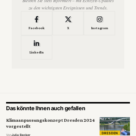
Bleiben Sie stets informiert – mit Echtzeit-Updates
zu den wichtigsten Ereignissen und Trends.
Facebook
X
Instagram
LinkedIn
Das könnte Ihnen auch gefallen
Klimaanpassungskonzept Dresden 2024
vorgestellt
DRESDEN
Von
Julia Becker