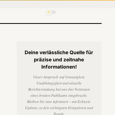
Deine verlässliche Quelle für
präzise und zeitnahe
Informationen!
Unser Anspruch auf Genauigkeit,
Unabhängigkeit und aktuelle
Berichterstattung hat uns das Vertrauen
eines breiten Publikums eingebracht.
Bleiben Sie stets informiert – mit Echtzeit-
Updates zu den wichtigsten Ereignissen und
Trends.