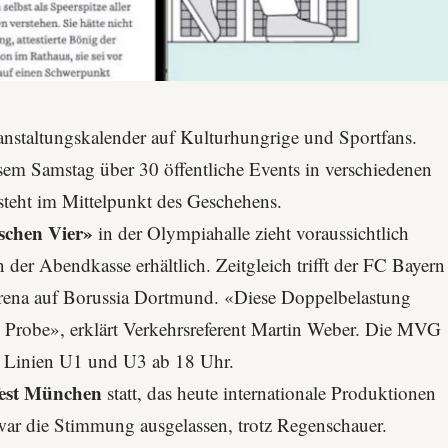
ranstaltungskalender auf Kulturhungrige und Sportfans.
esem Samstag über 30 öffentliche Events in verschiedenen
steht im Mittelpunkt des Geschehens.
ischen Vier»
in der Olympiahalle zieht voraussichtlich
der Abendkasse erhältlich. Zeitgleich trifft der
FC Bayern
rena auf
Borussia Dortmund
. «Diese Doppelbelastung
die Probe», erklärt Verkehrsreferent Martin Weber. Die MVG
n Linien U1 und U3 ab 18 Uhr.
fest München
statt, das heute internationale Produktionen
war die Stimmung ausgelassen, trotz Regenschauer.