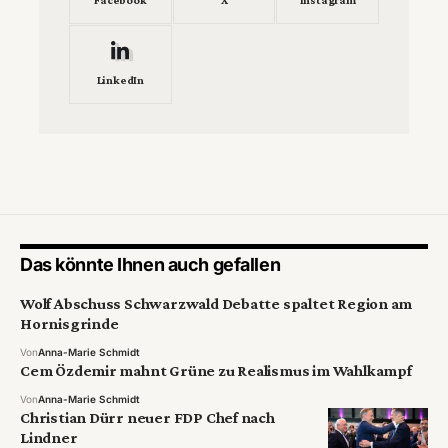
Facebook
X
Instagram
LinkedIn
Das könnte Ihnen auch gefallen
Wolf Abschuss Schwarzwald Debatte spaltet Region am
Hornisgrinde
Von
Anna-Marie Schmidt
Cem Özdemir mahnt Grüne zu Realismus im Wahlkampf
Von
Anna-Marie Schmidt
Christian Dürr neuer FDP Chef nach
Lindner