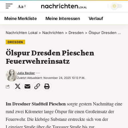
Aa
Meine Merkliste
Meine Interessen
Verlauf
Nachrichten Lokal
>
Nachrichten
>
Dresden
>
Ölspur Dresden Pieschen Feuerwehreinsatz
DRESDEN
Ölspur Dresden Pieschen
Feuerwehreinsatz
Julia Becker
Zuletzt Aktualisiert: November 24, 2025 10:13 P.m.
Im Dresdner Stadtteil Pieschen
sorgte gestern Nachmittag eine
rund zwei Kilometer lange Ölspur für einen Großeinsatz der
Feuerwehr. Die klebrige Substanz erstreckte sich von der
Leipziger Straße über die Torgauer Straße bis zur