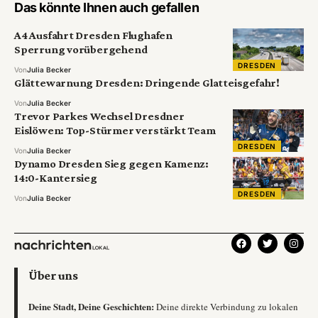
Das könnte Ihnen auch gefallen
A4 Ausfahrt Dresden Flughafen
Sperrung vorübergehend
DRESDEN
Von
Julia Becker
Glättewarnung Dresden: Dringende Glatteisgefahr!
Von
Julia Becker
Trevor Parkes Wechsel Dresdner
Eislöwen: Top-Stürmer verstärkt Team
DRESDEN
Von
Julia Becker
Dynamo Dresden Sieg gegen Kamenz:
14:0-Kantersieg
DRESDEN
Von
Julia Becker
Über uns
Deine Stadt, Deine Geschichten:
Deine direkte Verbindung zu lokalen