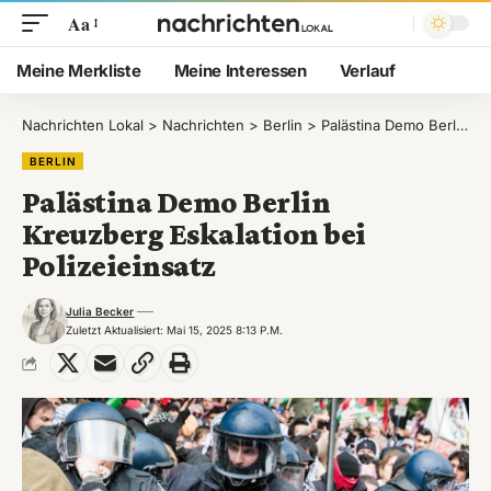
Aa
Meine Merkliste
Meine Interessen
Verlauf
Nachrichten Lokal
>
Nachrichten
>
Berlin
>
Palästina Demo Berlin Kreuzberg Eskalation bei Polizeieinsatz
BERLIN
Palästina Demo Berlin
Kreuzberg Eskalation bei
Polizeieinsatz
Julia Becker
Zuletzt Aktualisiert: Mai 15, 2025 8:13 P.m.