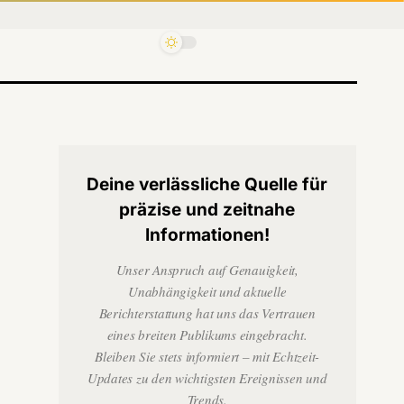
Deine verlässliche Quelle für
präzise und zeitnahe
Informationen!
Unser Anspruch auf Genauigkeit,
Unabhängigkeit und aktuelle
Berichterstattung hat uns das Vertrauen
eines breiten Publikums eingebracht.
Bleiben Sie stets informiert – mit Echtzeit-
Updates zu den wichtigsten Ereignissen und
Trends.