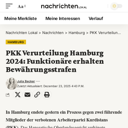
Aa
Meine Merkliste
Meine Interessen
Verlauf
Nachrichten Lokal
>
Nachrichten
>
Hamburg
>
PKK Verurteilung Hamburg 2024: Funktionäre erhalten Bewährungsstrafen
HAMBURG
PKK Verurteilung Hamburg
2024: Funktionäre erhalten
Bewährungsstrafen
Julia Becker
Zuletzt Aktualisiert: Dezember 23, 2025 4:43 P.m.
In Hamburg endete gestern ein Prozess gegen zwei führende
Mitglieder der verbotenen Arbeiterpartei Kurdistans
(PKK).
Das Hanseatische Oberlandesgericht verhängte