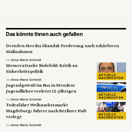
Das könnte Ihnen auch gefallen
Dresden-Hertha Skandal: Forderung nach schärferen
Maßnahmen
Von
Anna-Marie Schmidt
Messerattacke Bielefeld: Kritik an
Sicherheitspolitik
AKTUELLE
NACHRICHTEN
Von
Anna-Marie Schmidt
Jugendgewalt im Bus in Menden:
Jugendlicher verletzt 12-Jährigen
AKTUELLE
NACHRICHTEN
Von
Anna-Marie Schmidt
Todesfahrt Weihnachtsmarkt
Magdeburg: Fahrer nach Berliner Haft
AKTUELLE
verlegt
NACHRICHTEN
Von
Anna-Marie Schmidt