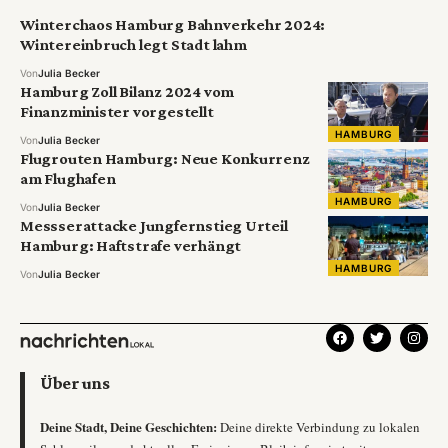
Winterchaos Hamburg Bahnverkehr 2024:
Wintereinbruch legt Stadt lahm
Von
Julia Becker
Hamburg Zoll Bilanz 2024 vom
Finanzminister vorgestellt
HAMBURG
Von
Julia Becker
Flugrouten Hamburg: Neue Konkurrenz
am Flughafen
HAMBURG
Von
Julia Becker
Messserattacke Jungfernstieg Urteil
Hamburg: Haftstrafe verhängt
HAMBURG
Von
Julia Becker
Über uns
Deine Stadt, Deine Geschichten:
Deine direkte Verbindung zu lokalen