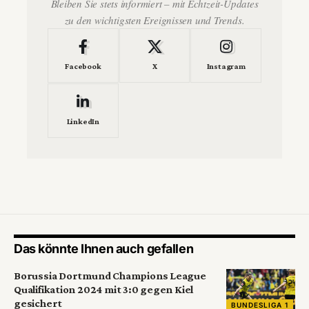
Bleiben Sie stets informiert – mit Echtzeit-Updates
zu den wichtigsten Ereignissen und Trends.
Facebook
X
Instagram
LinkedIn
Das könnte Ihnen auch gefallen
Borussia Dortmund Champions League
Qualifikation 2024 mit 3:0 gegen Kiel
gesichert
BUNDESLIGA 1