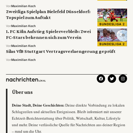
Von
Maximilian Koch
Zweitliga Spielplan Bielefeld Düsseldorf:
Topspiel zum Auftakt
BUNDESLIGA 2
Von
Maximilian Koch
1. FC Köln Aufstieg Spielerverbleib: Zwei
FC-Stars bekennen sich zum Verein
BUNDESLIGA 2
Von
Maximilian Koch
Silas VfB Stuttgart Vertragsverlaengerung geprüft
Von
Maximilian Koch
Über uns
Deine Stadt, Deine Geschichten:
Deine direkte Verbindung zu lokalen
Schlagzeilen und aktuellen Ereignissen. Bleib informiert mit unserer
Echtzeit-Berichterstattung über Politik, Wirtschaft, Kultur, Lifestyle
und mehr. Deine verlässliche Quelle für Nachrichten aus deiner Region
– rund um die Uhr.