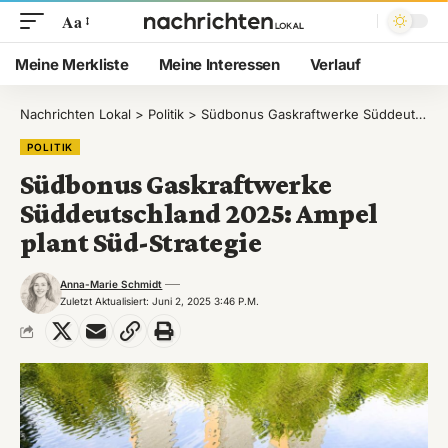
Aa
Meine Merkliste
Meine Interessen
Verlauf
Nachrichten Lokal
>
Politik
>
Südbonus Gaskraftwerke Süddeutschland 2025: Ampel plant Süd-Strategie
POLITIK
Südbonus Gaskraftwerke
Süddeutschland 2025: Ampel
plant Süd-Strategie
Anna-Marie Schmidt
Zuletzt Aktualisiert: Juni 2, 2025 3:46 P.m.