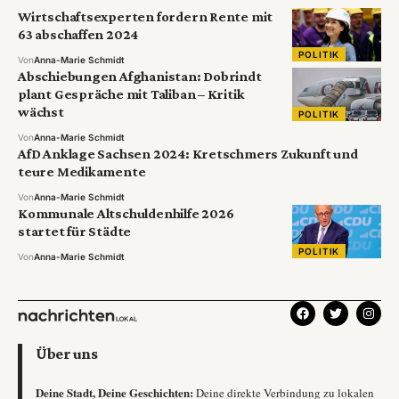
Wirtschaftsexperten fordern Rente mit
63 abschaffen 2024
POLITIK
Von
Anna-Marie Schmidt
Abschiebungen Afghanistan: Dobrindt
plant Gespräche mit Taliban – Kritik
wächst
POLITIK
Von
Anna-Marie Schmidt
AfD Anklage Sachsen 2024: Kretschmers Zukunft und
teure Medikamente
Von
Anna-Marie Schmidt
Kommunale Altschuldenhilfe 2026
startet für Städte
POLITIK
Von
Anna-Marie Schmidt
Über uns
Deine Stadt, Deine Geschichten:
Deine direkte Verbindung zu lokalen