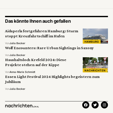
Das könnte Ihnen auch gefallen
Aidaperla festgefahren Hamburg: Sturm
stoppt Kreuzfahrtschiff im Hafen
HAMBURG
Von
Julia Becker
Wolf Encounters: Rare Urban Sightings in Saxony
Von
Julia Becker
Haushaltsloch Krefeld 2024: Diese
Projekte stehen auf der Kippe
NACHRICHTEN
Von
Anna-Marie Schmidt
Essen Light Festival 2024 Highlights begeistern zum
Jubiläum
Von
Julia Becker