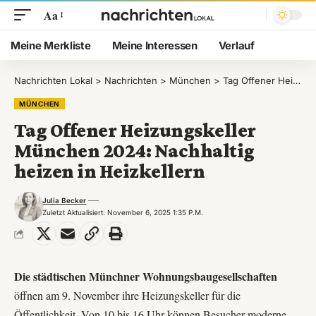
Aa
Meine Merkliste
Meine Interessen
Verlauf
Nachrichten Lokal
>
Nachrichten
>
München
>
Tag Offener Heizungskeller München 2024: Nachhaltig heizen in Heizkellern
MÜNCHEN
Tag Offener Heizungskeller
München 2024: Nachhaltig
heizen in Heizkellern
Julia Becker
Zuletzt Aktualisiert: November 6, 2025 1:35 P.m.
Die städtischen Münchner Wohnungsbaugesellschaften
öffnen am 9. November ihre Heizungskeller für die
Öffentlichkeit. Von 10 bis 16 Uhr können Besucher moderne