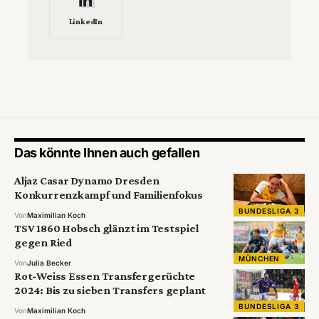
LinkedIn
Das könnte Ihnen auch gefallen
Aljaz Casar Dynamo Dresden
Konkurrenzkampf und Familienfokus
BUNDESLIGA 3
Von
Maximilian Koch
TSV 1860 Hobsch glänzt im Testspiel
gegen Ried
MÜNCHEN
Von
Julia Becker
Rot-Weiss Essen Transfergerüchte
2024: Bis zu sieben Transfers geplant
BUNDESLIGA 3
Von
Maximilian Koch