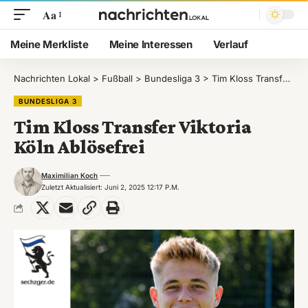
Aa
Meine Merkliste
Meine Interessen
Verlauf
Nachrichten Lokal
>
Fußball
>
Bundesliga 3
>
Tim Kloss Transfer Viktoria Köln Ablösefrei
BUNDESLIGA 3
Tim Kloss Transfer Viktoria
Köln Ablösefrei
Maximilian Koch
Zuletzt Aktualisiert: Juni 2, 2025 12:17 P.m.