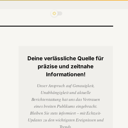
Deine verlässliche Quelle für
präzise und zeitnahe
Informationen!
Unser Anspruch auf Genauigkeit,
Unabhängigkeit und aktuelle
Berichterstattung hat uns das Vertrauen
eines breiten Publikums eingebracht.
Bleiben Sie stets informiert – mit Echtzeit-
Updates zu den wichtigsten Ereignissen und
Trends.