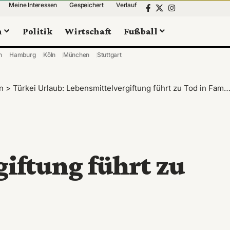
Meine Interessen
Gespeichert
Verlauf
n
Politik
Wirtschaft
Fußball
n
Hamburg
Köln
München
Stuttgart
n
>
Türkei Urlaub: Lebensmittelvergiftung führt zu Tod in Familie
iftung führt zu