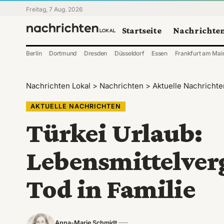
Freitag, 7 Aug. 2026
Startseite
Nachrichte
Berlin
Dortmund
Dresden
Düsseldorf
Essen
Frankfurt am Mai
Nachrichten Lokal
>
Nachrichten
>
Aktuelle Nachrichte
AKTUELLE NACHRICHTEN
Türkei Urlaub:
Lebensmittelverg
Tod in Familie
Anna-Marie Schmidt