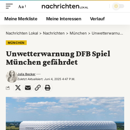
Aa
Meine Merkliste
Meine Interessen
Verlauf
Nachrichten Lokal
>
Nachrichten
>
München
>
Unwetterwarnung DFB Spiel München gefährdet
MÜNCHEN
Unwetterwarnung DFB Spiel
München gefährdet
Julia Becker
Zuletzt Aktualisiert: Juni 4, 2025 4:47 P.m.