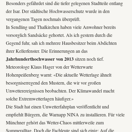
Besonders gefährdet sind die tiefer gelegenen Stadtteile entlang
der Isar. Der städtische Hochwasserschutz wurde in den
vergangenen Tagen nochmals überprüft.
In Sendling und Thalkirchen haben viele Anwohner bereits
vorsorglich Sandsäcke gehortet. Als ich gestern durch die
Gegend fuhr, sah ich mehrere Hausbesitzer beim Abdichten
ihrer Kellerfenster. Die Erinnerungen an das
Jahrhunderthochwasser von 2013
sitzen noch tief.
Meteorologe Klaus Hager von der
Wetterwarte
Hohenpeißenberg
warnt: «Die aktuelle Wetterlage ähnelt
besorgniserregend den Mustern, die wir vor großen
Unwetterereignissen beobachten. Der Klimawandel macht
solche Extremwetterlagen häufiger.»
Die Stadt hat einen Unwetterfahrplan veröffentlicht und
empfiehlt Bürgern, die Warnapp
NINA
zu installieren. Für viele
Münchner gehört das Wetter-Chaos mittlerweile zum
Sommeralltag. Doch die Fachleute sind sich einig: Auf die