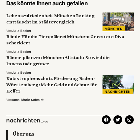
Das könnte Ihnen auch gefallen
Lebenszufriedenheit München Ranking
enttäuscht im Städtevergleich
MÜNCHEN
Von
Julia Becker
Blinde Hündin Tierquälerei München: Gerettete Diva
schockiert
Von
Julia Becker
Bäume pflanzen München Altstadt: So wird die
Innenstadt grüner
Von
Julia Becker
Katastrophenschutz Förderung Baden-
Württemberg: Mehr Geld und Schutz für
Helfer
NACHRICHTEN
Von
Anna-Marie Schmidt
Über uns