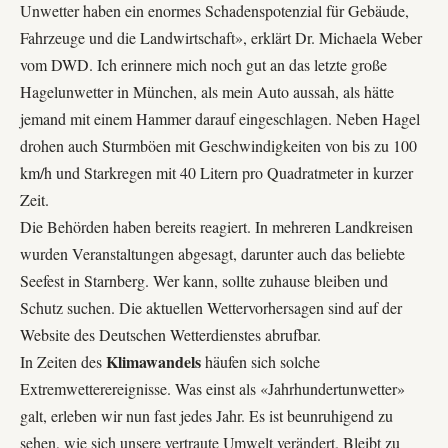
Unwetter haben ein enormes Schadenspotenzial für Gebäude,
Fahrzeuge und die Landwirtschaft», erklärt Dr. Michaela Weber
vom DWD. Ich erinnere mich noch gut an das letzte große
Hagelunwetter in München, als mein Auto aussah, als hätte
jemand mit einem Hammer darauf eingeschlagen. Neben Hagel
drohen auch Sturmböen mit Geschwindigkeiten von bis zu 100
km/h und Starkregen mit 40 Litern pro Quadratmeter in kurzer
Zeit.
Die Behörden haben bereits reagiert. In mehreren Landkreisen
wurden Veranstaltungen abgesagt, darunter auch das beliebte
Seefest in Starnberg. Wer kann, sollte zuhause bleiben und
Schutz suchen. Die aktuellen Wettervorhersagen sind auf der
Website des Deutschen Wetterdienstes
abrufbar.
Klimawandels
In Zeiten des
häufen sich solche
Extremwetterereignisse. Was einst als «Jahrhundertunwetter»
galt, erleben wir nun fast jedes Jahr. Es ist beunruhigend zu
sehen, wie sich unsere vertraute Umwelt verändert. Bleibt zu