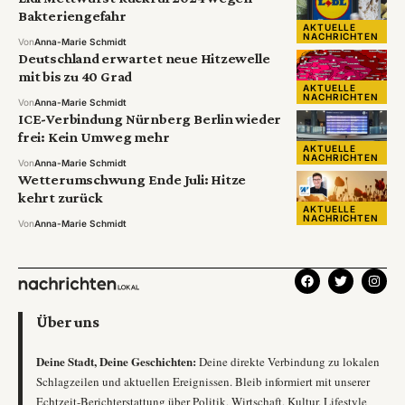
Bakteriengefahr
AKTUELLE
NACHRICHTEN
Von
Anna-Marie Schmidt
Deutschland erwartet neue Hitzewelle
mit bis zu 40 Grad
AKTUELLE
NACHRICHTEN
Von
Anna-Marie Schmidt
ICE-Verbindung Nürnberg Berlin wieder
frei: Kein Umweg mehr
AKTUELLE
NACHRICHTEN
Von
Anna-Marie Schmidt
Wetterumschwung Ende Juli: Hitze
kehrt zurück
AKTUELLE
NACHRICHTEN
Von
Anna-Marie Schmidt
Über uns
Deine Stadt, Deine Geschichten:
Deine direkte Verbindung zu lokalen
Schlagzeilen und aktuellen Ereignissen. Bleib informiert mit unserer
Echtzeit-Berichterstattung über Politik, Wirtschaft, Kultur, Lifestyle