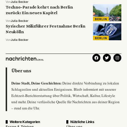
Von
Julia Becker
Techno-Parade kehrt nach Berlin
zurück: Ein neues Kapitel
BERLIN
Von
Julia Becker
Syrischer Milizführer Festnahme Berlin
Neukölln
BERLIN
Von
Julia Becker
Über uns
Deine Stadt, Deine Geschichten:
Deine direkte Verbindung zu lokalen
Schlagzeilen und aktuellen Ereignissen. Bleib informiert mit unserer
Echtzeit-Berichterstattung über Politik, Wirtschaft, Kultur, Lifestyle
und mehr. Deine verlässliche Quelle für Nachrichten aus deiner Region
– rund um die Uhr.
Weitere Kategorien
Nützliche Links
Essen & Trinken
Über uns