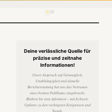
Deine verlässliche Quelle für
präzise und zeitnahe
Informationen!
Unser Anspruch auf Genauigkeit,
Unabhängigkeit und aktuelle
Berichterstattung hat uns das Vertrauen
eines breiten Publikums eingebracht.
Bleiben Sie stets informiert – mit Echtzeit-
Updates zu den wichtigsten Ereignissen und
Trends.