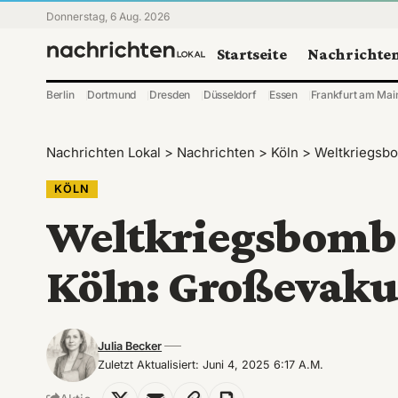
Donnerstag, 6 Aug. 2026
Startseite
Nachrichte
Berlin
Dortmund
Dresden
Düsseldorf
Essen
Frankfurt am Mai
Nachrichten Lokal
>
Nachrichten
>
Köln
>
Weltkriegsbo
KÖLN
Weltkriegsbomb
Köln: Großevaku
Julia Becker
Zuletzt Aktualisiert: Juni 4, 2025 6:17 A.m.