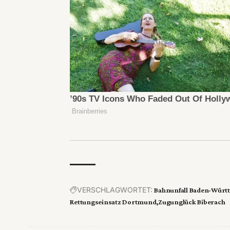
VERSCHLAGWORTET:
Bahnunfall Baden-Würt
Rettungseinsatz Dortmund
Zugunglück Biberach