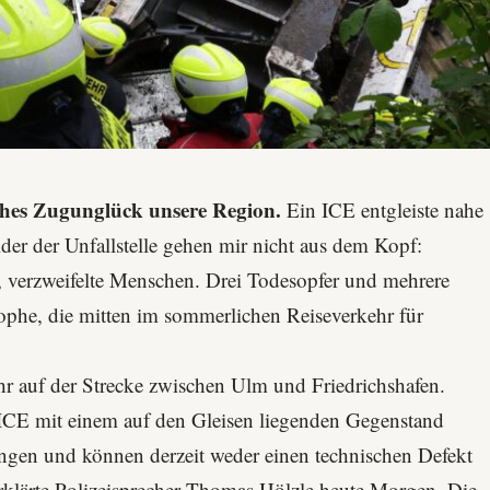
sches Zugunglück unsere Region.
Ein ICE entgleiste nahe
er der Unfallstelle gehen mir nicht aus dem Kopf:
 verzweifelte Menschen. Drei Todesopfer und mehrere
rophe, die mitten im sommerlichen Reiseverkehr für
hr auf der Strecke zwischen
Ulm
und
Friedrichshafen
.
r ICE mit einem auf den Gleisen liegenden Gegenstand
ungen und können derzeit weder einen technischen Defekt
klärte Polizeisprecher Thomas Hölzle heute Morgen. Die