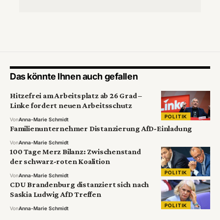
Das könnte Ihnen auch gefallen
Hitzefrei am Arbeitsplatz ab 26 Grad –
Linke fordert neuen Arbeitsschutz
POLITIK
Von
Anna-Marie Schmidt
Familienunternehmer Distanzierung AfD-Einladung
Von
Anna-Marie Schmidt
100 Tage Merz Bilanz: Zwischenstand
der schwarz-roten Koalition
POLITIK
Von
Anna-Marie Schmidt
CDU Brandenburg distanziert sich nach
Saskia Ludwig AfD Treffen
POLITIK
Von
Anna-Marie Schmidt