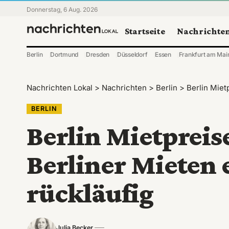
Donnerstag, 6 Aug. 2026
Startseite
Nachrichte
Berlin
Dortmund
Dresden
Düsseldorf
Essen
Frankfurt am Mai
Nachrichten Lokal
>
Nachrichten
>
Berlin
>
Berlin Mietp
BERLIN
Berlin Mietprei
Berliner Mieten 
rückläufig
Julia Becker