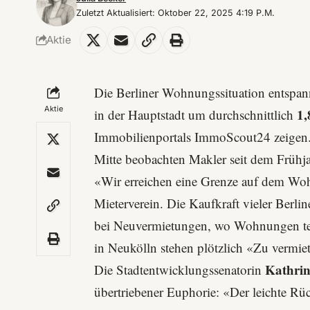
Zuletzt Aktualisiert: Oktober 22, 2025 4:19 P.m.
Aktie
Die Berliner Wohnungssituation entspannt
Aktie
1,
in der Hauptstadt um durchschnittlich
Immobilienportals
ImmoScout24
zeigen.
Mitte beobachten Makler seit dem Frühj
«Wir erreichen eine Grenze auf dem Wo
Mieterverein
. Die Kaufkraft vieler Berli
bei Neuvermietungen, wo Wohnungen tei
in Neukölln stehen plötzlich «Zu vermiet
Kathrin
Die Stadtentwicklungssenatorin
übertriebener Euphorie: «Der leichte Rück