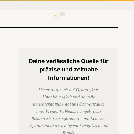
Deine verlässliche Quelle für
präzise und zeitnahe
Informationen!
Unser Anspruch auf Genauigkeit,
Unabhängigkeit und aktuelle
Berichterstattung hat uns das Vertrauen
eines breiten Publikums eingebracht.
Bleiben Sie stets informiert – mit Echtzeit-
Updates zu den wichtigsten Ereignissen und
Trends.