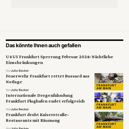
Das könnte Ihnen auch gefallen
U4 U5 Frankfurt Sperrung Februar 2024: Nächtliche
Einschränkungen
Von
Julia Becker
Feuerwehr Frankfurt rettet Bussard aus
Notlage
FRANKFURT
AM MAIN
Von
Julia Becker
Internationale Drogenfahndung
Frankfurt Flughafen endet erfolgreich
FRANKFURT
AM MAIN
Von
Julia Becker
Frankfurt droht Kaiserstraße-
Restaurants mit Räumung
FRANKFURT
AM MAIN
Von
Julia Becker