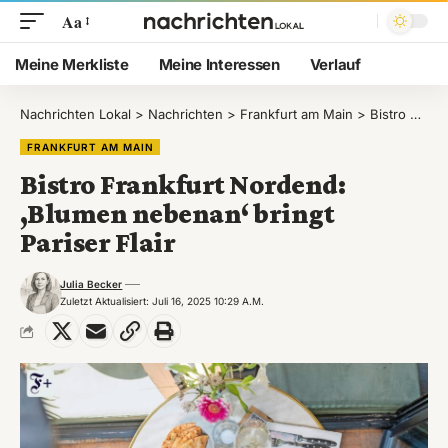
Aa
Meine Merkliste
Meine Interessen
Verlauf
Nachrichten Lokal
>
Nachrichten
>
Frankfurt am Main
>
Bistro Frankfurt Nordend: ‚Blumen nebenan‘ bringt Pariser Flair
FRANKFURT AM MAIN
Bistro Frankfurt Nordend:
‚Blumen nebenan‘ bringt
Pariser Flair
Julia Becker
Zuletzt Aktualisiert: Juli 16, 2025 10:29 A.m.