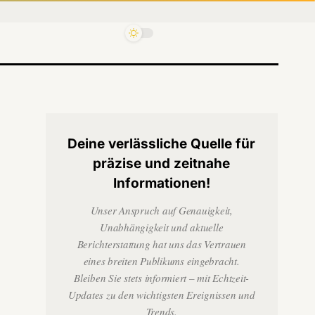
Deine verlässliche Quelle für
präzise und zeitnahe
Informationen!
Unser Anspruch auf Genauigkeit,
Unabhängigkeit und aktuelle
Berichterstattung hat uns das Vertrauen
eines breiten Publikums eingebracht.
Bleiben Sie stets informiert – mit Echtzeit-
Updates zu den wichtigsten Ereignissen und
Trends.