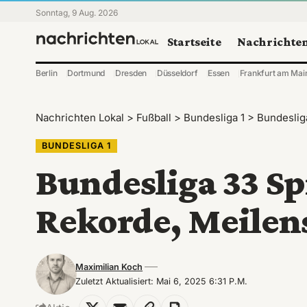
Sonntag, 9 Aug. 2026
Startseite
Nachrichte
Berlin
Dortmund
Dresden
Düsseldorf
Essen
Frankfurt am Mai
Nachrichten Lokal
>
Fußball
>
Bundesliga 1
>
Bundeslig
BUNDESLIGA 1
Bundesliga 33 Sp
Rekorde, Meilen
Maximilian Koch
Zuletzt Aktualisiert: Mai 6, 2025 6:31 P.m.