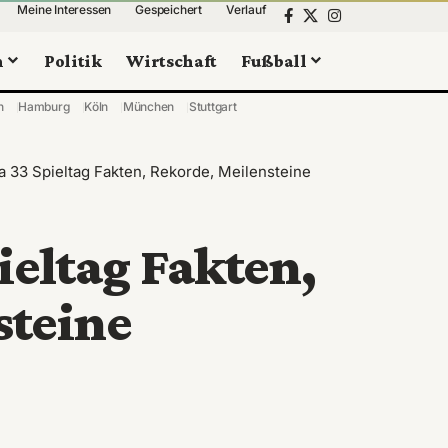
Meine Interessen
Gespeichert
Verlauf
n
Politik
Wirtschaft
Fußball
n
Hamburg
Köln
München
Stuttgart
a 33 Spieltag Fakten, Rekorde, Meilensteine
ieltag Fakten,
steine