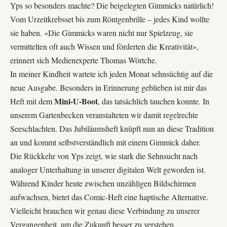
Yps so besonders machte? Die beigelegten Gimmicks natürlich!
Vom Urzeitkrebsset bis zum Röntgenbrille – jedes Kind wollte
sie haben. «Die Gimmicks waren nicht nur Spielzeug, sie
vermittelten oft auch Wissen und förderten die Kreativität»,
erinnert sich Medienexperte
Thomas Wörtche
.
In meiner Kindheit wartete ich jeden Monat sehnsüchtig auf die
neue Ausgabe. Besonders in Erinnerung geblieben ist mir das
Mini-U-Boot
Heft mit dem
, das tatsächlich tauchen konnte. In
unserem Gartenbecken veranstalteten wir damit regelrechte
Seeschlachten. Das Jubiläumsheft knüpft nun an diese Tradition
an und kommt selbstverständlich mit einem Gimmick daher.
Die Rückkehr von
Yps
zeigt, wie stark die Sehnsucht nach
analoger Unterhaltung in unserer digitalen Welt geworden ist.
Während Kinder heute zwischen unzähligen Bildschirmen
aufwachsen, bietet das Comic-Heft eine haptische Alternative.
Vielleicht brauchen wir genau diese Verbindung zu unserer
Vergangenheit, um die Zukunft besser zu verstehen.