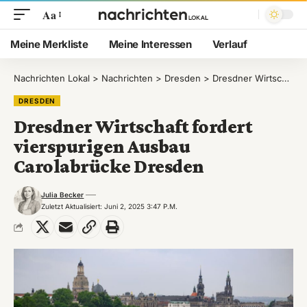
Aa
Meine Merkliste
Meine Interessen
Verlauf
Nachrichten Lokal
>
Nachrichten
>
Dresden
>
Dresdner Wirtschaft fordert vierspurigen Ausbau Carolabrücke Dresden
DRESDEN
Dresdner Wirtschaft fordert
vierspurigen Ausbau
Carolabrücke Dresden
Julia Becker
Zuletzt Aktualisiert: Juni 2, 2025 3:47 P.m.