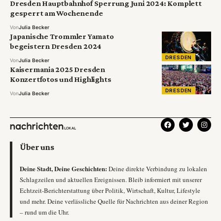
Dresden Hauptbahnhof Sperrung Juni 2024: Komplett
gesperrt am Wochenende
Von
Julia Becker
Japanische Trommler Yamato
begeistern Dresden 2024
DRESDEN
Von
Julia Becker
Kaisermania 2025 Dresden
Konzertfotos und Highlights
DRESDEN
Von
Julia Becker
Über uns
Deine Stadt, Deine Geschichten:
Deine direkte Verbindung zu lokalen
Schlagzeilen und aktuellen Ereignissen. Bleib informiert mit unserer
Echtzeit-Berichterstattung über Politik, Wirtschaft, Kultur, Lifestyle
und mehr. Deine verlässliche Quelle für Nachrichten aus deiner Region
– rund um die Uhr.