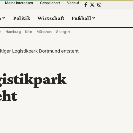
Meine Interessen
Gespeichert
Verlauf
n
Politik
Wirtschaft
Fußball
n
Hamburg
Köln
München
Stuttgart
tiger Logistikpark Dortmund entsteht
gistikpark
eht