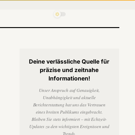
Deine verlässliche Quelle für
präzise und zeitnahe
Informationen!
Unser Anspruch auf Genauigkeit,
Unabhängigkeit und aktuelle
Berichterstattung hat uns das Vertrauen
eines breiten Publikums eingebracht.
Bleiben Sie stets informiert – mit Echtzeit-
Updates zu den wichtigsten Ereignissen und
Trends.