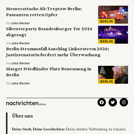
Messerattacke Alt-Treptow Berlin:
Passanten retten Opfer
BERLIN
Von
Julia Becker
Silvesterparty Brandenburger Tor 2024
abgesagt
BERLIN
Von
Julia Becker
Berlin Stromausfall Anschlag Linksextrem 2026:
Justizsenatorin fordert mehr Überwachung
Von
Julia Becker
Margot Friedländer Platz Benennung in
Berlin
BERLIN
Von
Julia Becker
Über uns
Deine Stadt, Deine Geschichten:
Deine direkte Verbindung zu lokalen