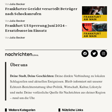
Von
Julia Becker
Frankfurter Gericht verurteilt Betrüger
nach Schockanrufen
FRANKFURT
AM MAIN
Von
Julia Becker
Frankfurt U5 Sperrung Juni 2024 –
Ersatzbusse im Einsatz
FRANKFURT
AM MAIN
Von
Julia Becker
Über uns
Deine Stadt, Deine Geschichten:
Deine direkte Verbindung zu lokalen
Schlagzeilen und aktuellen Ereignissen. Bleib informiert mit unserer
Echtzeit-Berichterstattung über Politik, Wirtschaft, Kultur, Lifestyle
und mehr. Deine verlässliche Quelle für Nachrichten aus deiner Region
– rund um die Uhr.
Weitere Kategorien
Nützliche Links