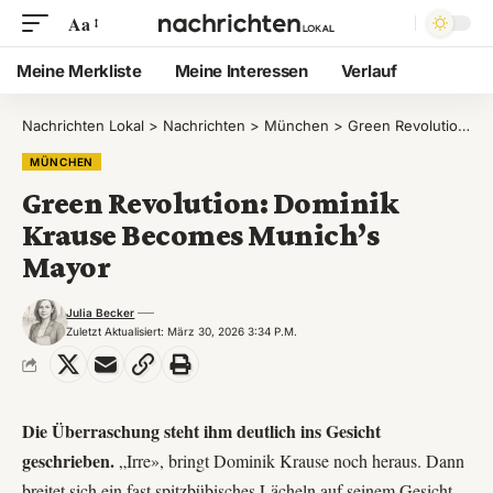
Aa
Meine Merkliste
Meine Interessen
Verlauf
Nachrichten Lokal
>
Nachrichten
>
München
>
Green Revolution: Dominik Krause Becomes Munich’s Mayor
MÜNCHEN
Green Revolution: Dominik
Krause Becomes Munich’s
Mayor
Julia Becker
Zuletzt Aktualisiert: März 30, 2026 3:34 P.m.
Die Überraschung steht ihm deutlich ins Gesicht
geschrieben.
„Irre», bringt Dominik Krause noch heraus. Dann
breitet sich ein fast spitzbübisches Lächeln auf seinem Gesicht