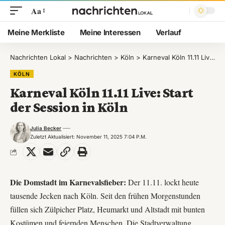
Aa
Meine Merkliste
Meine Interessen
Verlauf
Nachrichten Lokal
>
Nachrichten
>
Köln
>
Karneval Köln 11.11 Live: Start der Session in Köln
KÖLN
Karneval Köln 11.11 Live: Start
der Session in Köln
Julia Becker
Zuletzt Aktualisiert: November 11, 2025 7:04 P.m.
Die Domstadt im Karnevalsfieber:
Der 11.11. lockt heute
tausende Jecken nach Köln. Seit den frühen Morgenstunden
füllen sich Zülpicher Platz, Heumarkt und Altstadt mit bunten
Kostümen und feiernden Menschen. Die Stadtverwaltung