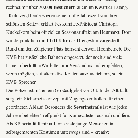
70.000 Besuchern
rechnet mit über
allein im Kwartier Latäng.
«Köln zeigt heute wieder seine fünfte Jahreszeit von ihrer
schönsten Seite», erklärt Festkomitee-Präsident Christoph
Kuckelkorn beim offiziellen Sessionsauftakt am Heumarkt. Dort
11:11 Uhr
wurde pünktlich um
das Dreigestirn vorgestellt.
Rund um den Zülpicher Platz herrscht derweil Hochbetrieb. Die
KVB hat zusätzliche Bahnen eingesetzt, dennoch sind viele
Linien überfüllt. «Wir bitten um Verständnis und empfehlen,
wenn möglich, auf alternative Routen auszuweichen», so ein
KVB-Sprecher.
Die Polizei ist mit einem Großaufgebot vor Ort. In der Altstadt
sorgt ein Sicherheitskonzept mit Zugangskontrollen für einen
Severinstraße
geordneten Ablauf. Besonders die
ist wie jedes
Jahr ein beliebter Treffpunkt für Karnevalisten aus nah und fern.
Als Kölnerin fällt mir auf, wie viele junge Menschen in
selbstgemachten Kostümen unterwegs sind – kreative