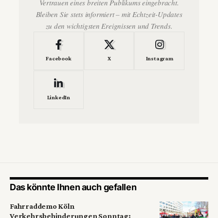
Vertrauen eines breiten Publikums eingebracht.
Bleiben Sie stets informiert – mit Echtzeit-Updates
zu den wichtigsten Ereignissen und Trends.
Facebook
X
Instagram
LinkedIn
Das könnte Ihnen auch gefallen
Fahrraddemo Köln
Verkehrsbehinderungen Sonntag: