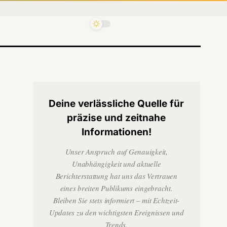
Deine verlässliche Quelle für
präzise und zeitnahe
Informationen!
Unser Anspruch auf Genauigkeit,
Unabhängigkeit und aktuelle
Berichterstattung hat uns das Vertrauen
eines breiten Publikums eingebracht.
Bleiben Sie stets informiert – mit Echtzeit-
Updates zu den wichtigsten Ereignissen und
Trends.