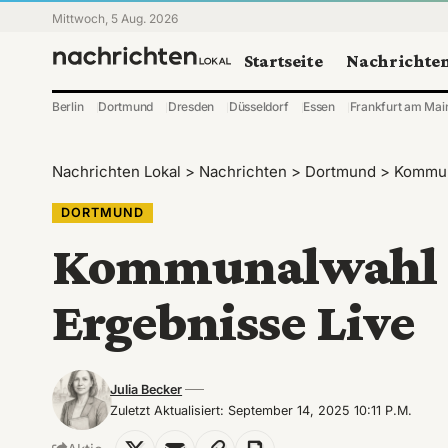
Mittwoch, 5 Aug. 2026
Startseite
Nachrichte
Berlin
Dortmund
Dresden
Düsseldorf
Essen
Frankfurt am Mai
Nachrichten Lokal
>
Nachrichten
>
Dortmund
>
Kommun
DORTMUND
Kommunalwahl 
Ergebnisse Live
Julia Becker
Zuletzt Aktualisiert: September 14, 2025 10:11 P.m.