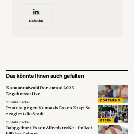
LinkedIn
Das könnte Ihnen auch gefallen
Kommunalwahl Dortmund 2025
Ergebnisse Live
DORTMUND
Von
Julia Becker
Protest gegen Neonazis Essen Kray: So
reagiert die Stadt
ESSEN
Von
Julia Becker
Babygeburt Essen Alfredstraße – Polizei
hilft bei Geburt