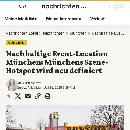
Aa
Meine Merkliste
Meine Interessen
Verlauf
Nachrichten Lokal
>
Nachrichten
>
München
>
Nachhaltige Event-Location München: Münchens Szene-Hotspot wird neu definiert
MÜNCHEN
Nachhaltige Event-Location
München: Münchens Szene-
Hotspot wird neu definiert
Julia Becker
Zuletzt Aktualisiert: Juli 26, 2025 3:29 P.m.