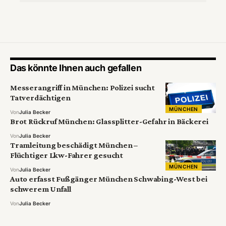
Das könnte Ihnen auch gefallen
Messerangriff in München: Polizei sucht
Tatverdächtigen
MÜNCHEN
Von
Julia Becker
Brot Rückruf München: Glassplitter-Gefahr in Bäckerei
Von
Julia Becker
Tramleitung beschädigt München –
Flüchtiger Lkw-Fahrer gesucht
MÜNCHEN
Von
Julia Becker
Auto erfasst Fußgänger München Schwabing-West bei
schwerem Unfall
Von
Julia Becker