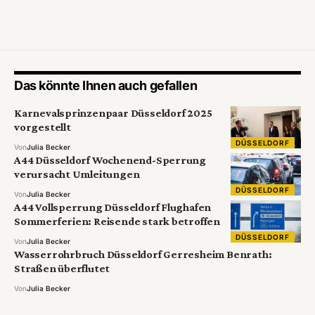
Das könnte Ihnen auch gefallen
Karnevalsprinzenpaar Düsseldorf 2025
vorgestellt
DÜSSELDORF
Von
Julia Becker
A44 Düsseldorf Wochenend-Sperrung
verursacht Umleitungen
DÜSSELDORF
Von
Julia Becker
A44 Vollsperrung Düsseldorf Flughafen
Sommerferien: Reisende stark betroffen
DÜSSELDORF
Von
Julia Becker
Wasserrohrbruch Düsseldorf Gerresheim Benrath:
Straßen überflutet
Von
Julia Becker