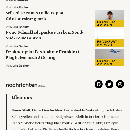
Von
Julia Becker
Wilted Dream’s Indie Pop at
Günthersburgpark
FRANKFURT
AM MAIN
Von
Julia Becker
Neue Schnellladeparks stärken Nord-
Süd-Reiserouten
FRANKFURT
AM MAIN
Von
Julia Becker
Drohnenpilot Festnahme Frankfurt
Flughafen nach Störung
FRANKFURT
AM MAIN
Von
Julia Becker
Über uns
Deine Stadt, Deine Geschichten:
Deine direkte Verbindung zu lokalen
Schlagzeilen und aktuellen Ereignissen. Bleib informiert mit unserer
Echtzeit-Berichterstattung über Politik, Wirtschaft, Kultur, Lifestyle
und mehr. Deine verlässliche Quelle für Nachrichten aus deiner Region