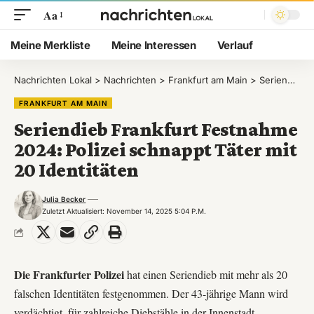
Aa
Meine Merkliste
Meine Interessen
Verlauf
Nachrichten Lokal
>
Nachrichten
>
Frankfurt am Main
>
Seriendieb Frankfurt Festnahme 2024: Polizei schnappt Täter mit 20 Identitäten
FRANKFURT AM MAIN
Seriendieb Frankfurt Festnahme
2024: Polizei schnappt Täter mit
20 Identitäten
Julia Becker
Zuletzt Aktualisiert: November 14, 2025 5:04 P.m.
Die Frankfurter Polizei
hat einen Seriendieb mit mehr als 20
falschen Identitäten festgenommen. Der 43-jährige Mann wird
verdächtigt, für zahlreiche Diebstähle in der Innenstadt