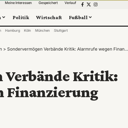
Meine Interessen
Gespeichert
Verlauf
n
Politik
Wirtschaft
Fußball
n
Hamburg
Köln
München
Stuttgart
n
>
Sondervermögen Verbände Kritik: Alarmrufe wegen Finanzierung
Verbände Kritik:
 Finanzierung