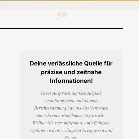
Deine verlässliche Quelle für
präzise und zeitnahe
Informationen!
Unser Anspruch auf Genauigkeit,
Unabhängigkeit und aktuelle
Berichterstattung hat uns das Vertrauen
eines breiten Publikums eingebracht.
Bleiben Sie stets informiert – mit Echtzeit-
Updates zu den wichtigsten Ereignissen und
Trends.