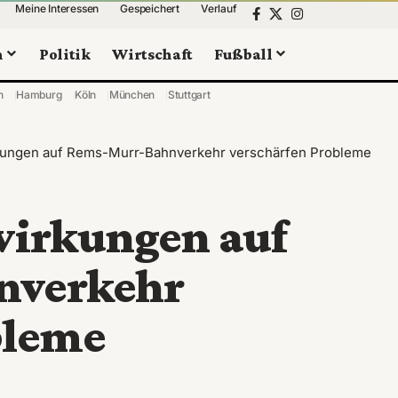
Meine Interessen
Gespeichert
Verlauf
n
Politik
Wirtschaft
Fußball
n
Hamburg
Köln
München
Stuttgart
rkungen auf Rems-Murr-Bahnverkehr verschärfen Probleme
swirkungen auf
nverkehr
bleme