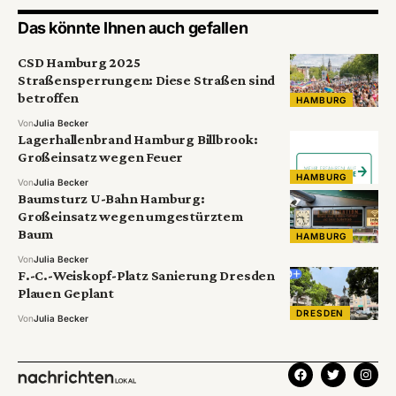
Das könnte Ihnen auch gefallen
CSD Hamburg 2025
Straßensperrungen: Diese Straßen sind
betroffen
HAMBURG
Von
Julia Becker
Lagerhallenbrand Hamburg Billbrook:
Großeinsatz wegen Feuer
HAMBURG
Von
Julia Becker
Baumsturz U-Bahn Hamburg:
Großeinsatz wegen umgestürztem
Baum
HAMBURG
Von
Julia Becker
F.-C.-Weiskopf-Platz Sanierung Dresden
Plauen Geplant
DRESDEN
Von
Julia Becker