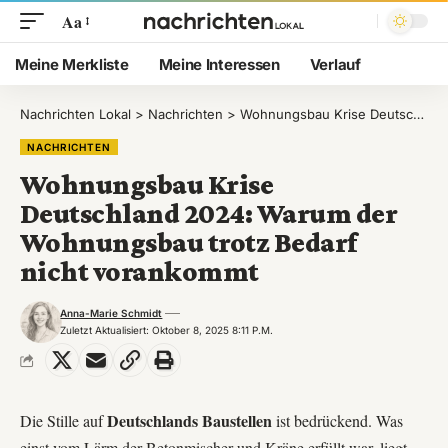
Aa
Meine Merkliste
Meine Interessen
Verlauf
Nachrichten Lokal
>
Nachrichten
>
Wohnungsbau Krise Deutschland 2024: Warum der Wohnungsbau trotz Bedarf nicht vorankommt
NACHRICHTEN
Wohnungsbau Krise
Deutschland 2024: Warum der
Wohnungsbau trotz Bedarf
nicht vorankommt
Anna-Marie Schmidt
Zuletzt Aktualisiert: Oktober 8, 2025 8:11 P.m.
Deutschlands Baustellen
Die Stille auf
ist bedrückend. Was
einst vom Lärm der Betonmischer und Kräne erfüllt war, liegt