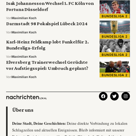
Isak Johannesson Wechsel 1. FC Köln von
Fortuna Düsseldorf
BUNDESLIGA 2
Von
Maximilian Koch
Darmstadt 98 Pokalspiel Lübeck 2024
Von
Maximilian Koch
BUNDESLIGA 2
Karl-Heinz Feldkamp lobt Funkel für 2.
Bundesliga-Erfolg
BUNDESLIGA 2
Von
Maximilian Koch
Elversberg Trainerwechsel Gerüchte
vor Aufstiegsspiel: Umbruch geplant?
BUNDESLIGA 2
Von
Maximilian Koch
Über uns
Deine Stadt, Deine Geschichten:
Deine direkte Verbindung zu lokalen
Schlagzeilen und aktuellen Ereignissen. Bleib informiert mit unserer