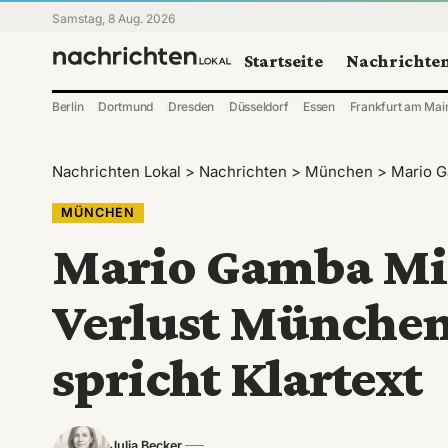
Samstag, 8 Aug. 2026
Startseite
Nachrichte
Berlin
Dortmund
Dresden
Düsseldorf
Essen
Frankfurt am Mai
Nachrichten Lokal
>
Nachrichten
>
München
>
Mario Ga
MÜNCHEN
Mario Gamba Mic
Verlust Münche
spricht Klartext
Julia Becker