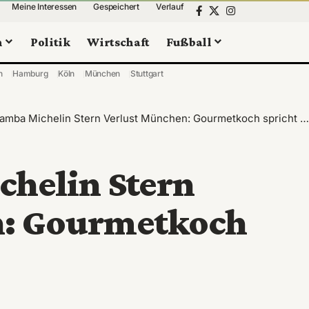
Meine Interessen
Gespeichert
Verlauf
n
Politik
Wirtschaft
Fußball
n
Hamburg
Köln
München
Stuttgart
mba Michelin Stern Verlust München: Gourmetkoch spricht Klartext
helin Stern
n: Gourmetkoch