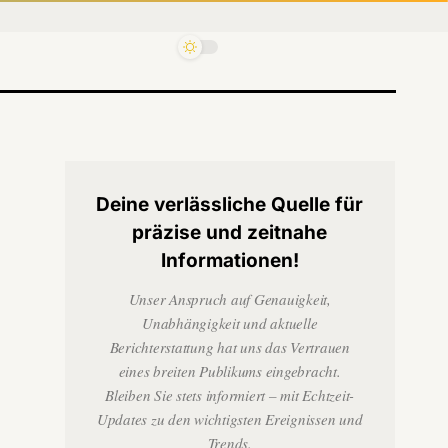
Deine verlässliche Quelle für
präzise und zeitnahe
Informationen!
Unser Anspruch auf Genauigkeit,
Unabhängigkeit und aktuelle
Berichterstattung hat uns das Vertrauen
eines breiten Publikums eingebracht.
Bleiben Sie stets informiert – mit Echtzeit-
Updates zu den wichtigsten Ereignissen und
Trends.