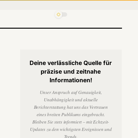
Deine verlässliche Quelle für
präzise und zeitnahe
Informationen!
Unser Anspruch auf Genauigkeit,
Unabhängigkeit und aktuelle
Berichterstattung hat uns das Vertrauen
eines breiten Publikums eingebracht.
Bleiben Sie stets informiert – mit Echtzeit-
Updates zu den wichtigsten Ereignissen und
Trends.